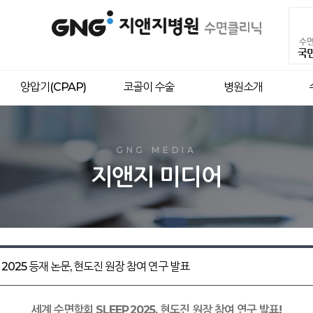
양압기(CPAP)
코골이 수술
병원소개
GNG 양
코골이 •
수면무호흡
수면무호
GNG MEDIA
지앤지 미디어
수면다원검사를 통
코골이는
양압기는 수
내시경/3D CT 
수면무호흡의 시작 알리는
내시경,3D CT
GNG 에서는 
치료 방법을
이미 수면 무호흡이 있다
지속적인
결정하기 위한 목
코골이는 결국 질병
착용률 관리
2025 등재 논문, 현도진 원장 참여 연구 발표
세계 수면학회
SLEEP
2025, 현도진 원장 참여 연구 발표!