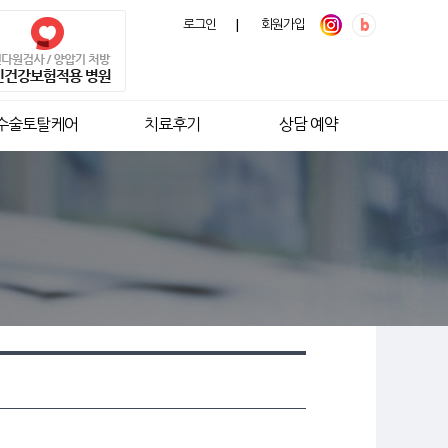
로그인
|
회원가입
수술토탈케어
치료후기
상담 예약
코골이 치료의 정석
압기 평생관리시스템 운영
 수면무호흡 치료의 원칙
의 흔한 증상, 코골이
흡 치료를 위한 검사
수면무호흡수술
해 RDI 지수를 토대로 진단을 내리고
면 시 평생 착용 해야하는 도구로
16,499
례
검사
수면다원검사
(~2025년 6월)
 신호거나
검사 결과를 종합하여 최적의 치료 결정
평생 관리시스템을 운영하고 있습니다.
코막힘 수술
코골이 수면 무호흡 유/무 파악
는 것!
64,927
례
양압기 부적응 시 빠르게
지속적인
(~2026년 1월)
적
유일한 진단 목적 검사
입니다.
다음 단계 치료 진행
소모품 관리
표준 수면다원검사
연
1,500
회 이상
높은 치료 성공률