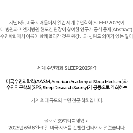
지난
6
월
,
미국 시애틀에서 열린 세계 수면학회
(SLEEP
2025)
에
대 병원과 지앤지병원 현도진 원장이 참여한 연구가 공식 등재
(Abstract)
수면학회에서 이름이 함께 올라간 것은 원장님과 병원도 의미가 있는 일
세계 수면학회
SLEEP
2025
란
?
미국수면의학회
(AASM,
)
와
American Academy of Sleep Medicine
수면연구학회
(SRS,
)
가 공동으로 개최하는
Sleep Research Society
세계 최대 규모의 수면 전문 학회입니다
.
올해로
39
회째를 맞았고
,
2025
년
6
월
8
일
~11
일
,
미국 시애틀 컨벤션 센터에서 열렸습니다
.