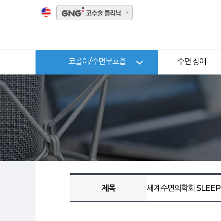
코골이/수면무호흡
수면 장애
제목
세계수면의학회 SLEEP 