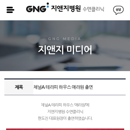
GNG MEDIA
지앤지 미디어
제목
채널A 테라피 하우스 애라원 출연
채널
A
테라피 하우스
‘
애라원
’
에
지앤지병원 수면클리닉
현도진 대표원장이 출연하였습니다
.