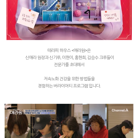
테라피 하우스 <애라원>은
신애라 원장과 신기루, 이현이, 홍현희, 김승수 크루들이
전문가를 초대해서
저속노화 건강을 위한 방법들을
경험하는 버라이어티 프로그램 입니다
.