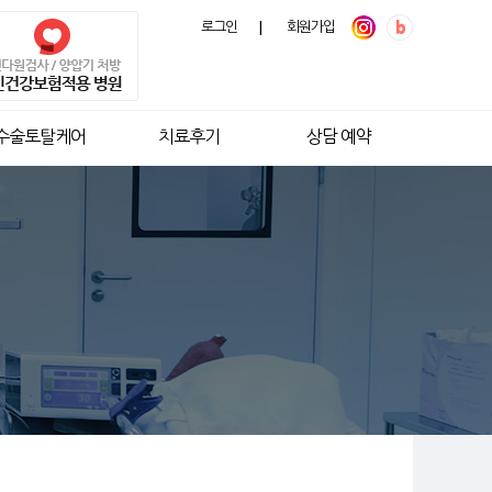
로그인
|
회원가입
수술토탈케어
치료후기
상담 예약
코골이 치료의 정석
압기 평생관리시스템 운영
 수면무호흡 치료의 원칙
의 흔한 증상, 코골이
흡 치료를 위한 검사
수면무호흡수술
해 RDI 지수를 토대로 진단을 내리고
면 시 평생 착용 해야하는 도구로
16,499
례
검사
수면다원검사
(~2025년 6월)
 신호거나
검사 결과를 종합하여 최적의 치료 결정
평생 관리시스템을 운영하고 있습니다.
코막힘 수술
코골이 수면 무호흡 유/무 파악
는 것!
64,927
례
양압기 부적응 시 빠르게
지속적인
(~2026년 1월)
적
유일한 진단 목적 검사
입니다.
다음 단계 치료 진행
소모품 관리
표준 수면다원검사
연
1,500
회 이상
높은 치료 성공률