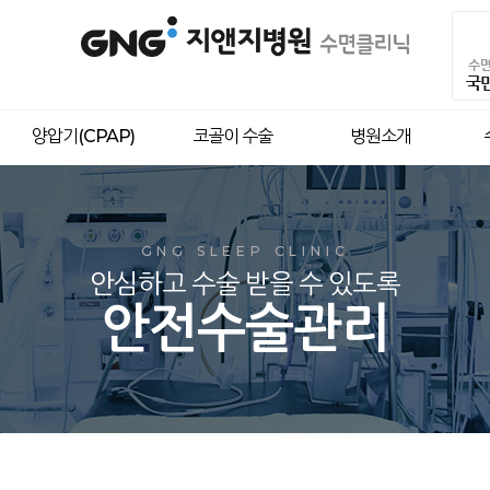
양압기(CPAP)
코골이 수술
병원소개
GNG 양
코골이 •
수면무호흡
수면무호
GNG SLEEP CLINIC
안심하고 수술 받을 수 있도록
수면다원검사를 통
코골이는
양압기는 수
내시경/3D CT 
수면무호흡의 시작 알리는
내시경,3D CT
GNG 에서는 
안전수술관리
치료 방법을
이미 수면 무호흡이 있다
지속적인
결정하기 위한 목
코골이는 결국 질병
착용률 관리