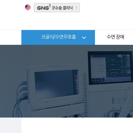
코골이/수면무호흡
수면 장애