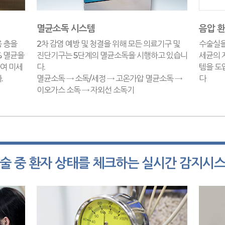
멸균소독 시스템
음압 
 층을
2차 감염 예방 및 청결을 위해 모든 의료기구 및
수술실을
% 멸균을
진단기구는 5단계의 멸균소독을 시행하고 있습니
세균의 
여 미세
다.
템을 도
.
멸균소독 → 소독/세정 → 고온가압 멸균소독 →
다
이오가스 소독 → 자외선 소독기
술 중 환자 상태를 체크하는 실시간 감지시