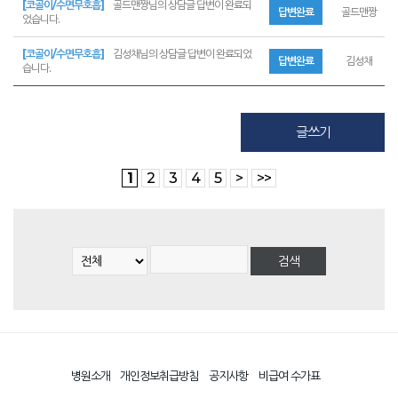
[코골이/수면무호흡]
골드맨짱님의 상담글 답변이 완료되
답변완료
골드맨짱
었습니다.
[코골이/수면무호흡]
김성채님의 상담글 답변이 완료되었
답변완료
김성채
습니다.
글쓰기
1
2
3
4
5
>
>>
병원소개
개인정보취급방침
공지사항
비급여 수가표