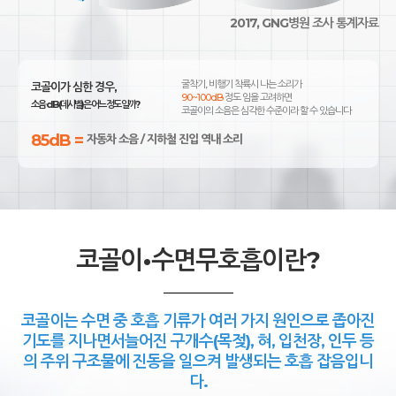
2017, GNG병원 조사 통계자료
굴착기, 비행기 착륙시 나는 소리가
코골이가 심한 경우,
90~100dB
정도 임을 고려하면
소음 dB(데시벨)은 어느 정도 일까?
코골이의 소음은 심각한 수준이라 할 수 있습니다
85dB =
자동차 소음 / 지하철 진입 역내 소리
코골이•수면무호흡이란?
코골이는 수면 중 호흡 기류가 여러 가지 원인으로 좁아진
기도를 지나면서
늘어진 구개수(목젖), 혀, 입천장, 인두 등
의 주위 구조물에 진동을 일으켜 발생되는 호흡 잡음입니
다.