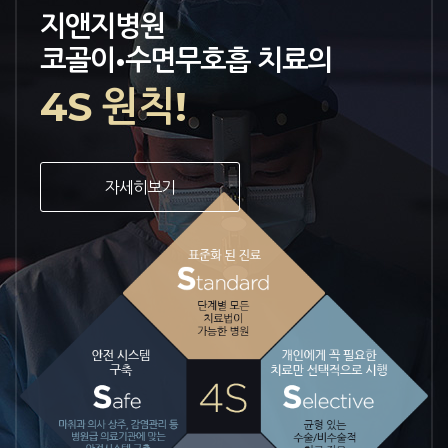
지앤지병원
코골이•수면무호흡 치료의
4S 원칙!
자세히보기