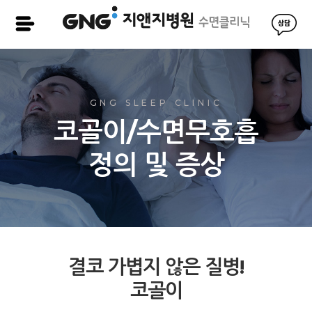
GNG SLEEP CLINIC
코골이/수면무호흡
정의 및 증상
결코 가볍지 않은 질병!
코골이