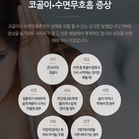
코골이•수면무호흡 증상
코골이나 수면무호흡증은 생명을 위협 할 수 있는 심각한 질병입니다.
가벼운
증상들 일지라도 무시하지 말고, 전문 병원에서 체계적인 검사와 상담을 진행
해야 하는 이유입니다.
01
02
큰 소리의
수면 중 호흡이 멈추고
코골이
다시 시작하는 것이
반
복될 때
03
04
05
집중하기 어려우며
주간에 과도하게
숨이 차거나
쉽게 짜증이 나거나
졸리거나 쉽게
막혀서 깬 경우
우울한 경우
잠이 들 경우
06
07
아침에 일어난 후
야간에 소변을
머리 무거움, 두통
자주 보러 가는 경우